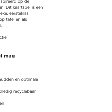
ïnspireerd op de
n. Dit kaartspel is een
eke, eersteklas
op tafel en als
n.
ctie.
el mag
chudden en optimale
olledig recyclebaar
den