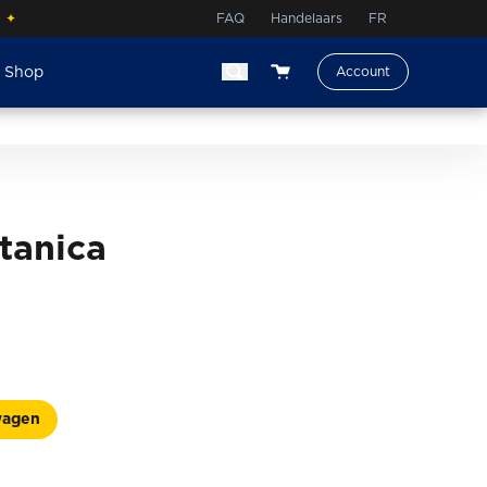
.
✦
FAQ
Handelaars
FR
e Shop
Account
View your shopping cart
tanica
wagen