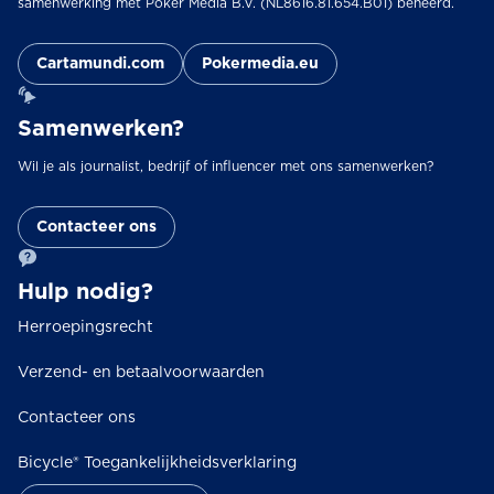
samenwerking met Poker Media B.V. (NL8616.81.654.B01) beheerd.
Cartamundi.com
Pokermedia.eu
Samenwerken?
Wil je als journalist, bedrijf of influencer met ons samenwerken?
Contacteer ons
Hulp nodig?
Herroepingsrecht
Verzend- en betaalvoorwaarden
Contacteer ons
Bicycle® Toegankelijkheidsverklaring