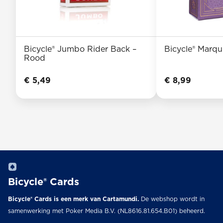
Bicycle® Jumbo Rider Back –
Bicycle® Marqu
Rood
€
5,49
€
8,99
Bicycle® Cards
Bicycle® Cards is een merk van Cartamundi.
De webshop wordt in
samenwerking met Poker Media B.V. (NL8616.81.654.B01) beheerd.